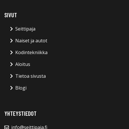
SIVUT
Seittipaja
Naiset ja autot
Kodintekniikka
Aloitus
Tietoa sivusta
Blogi
YHTEYSTIEDOT
info@seittipaja.fi