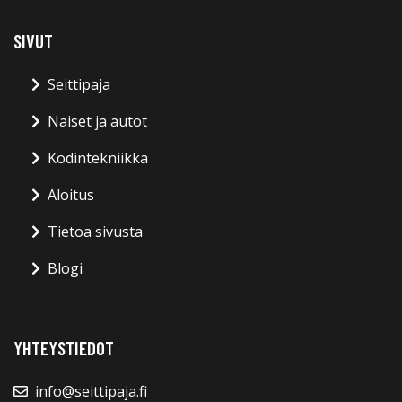
SIVUT
Seittipaja
Naiset ja autot
Kodintekniikka
Aloitus
Tietoa sivusta
Blogi
YHTEYSTIEDOT
info@seittipaja.fi