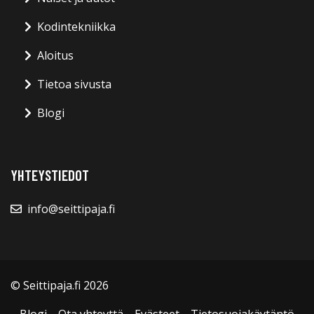
Kodintekniikka
Aloitus
Tietoa sivusta
Blogi
YHTEYSTIEDOT
info@seittipaja.fi
© Seittipaja.fi 2026
Blogi
Ota yhteyttä
Evästeet
Tietosuojakäytäntö