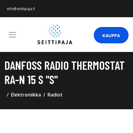
info@seittipaja.fi
KAUPPA
DANFOSS RADIO THERMOSTAT
RA-N 15 S "S"
Elektroniikka
Radiot