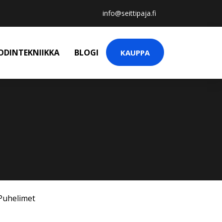
info@seittipaja.fi
ODINTEKNIIKKA
BLOGI
KAUPPA
Puhelimet