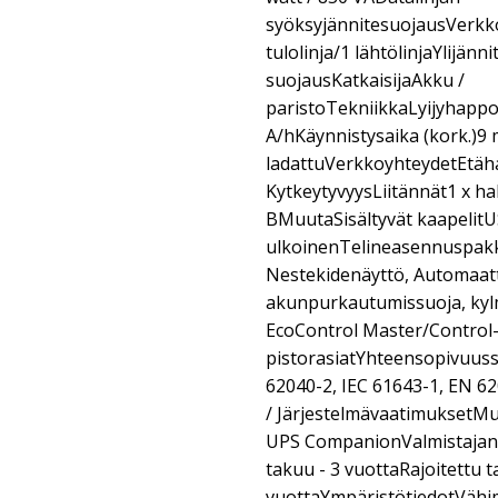
syöksyjännitesuojausVerkko/
tulolinja/1 lähtölinjaYlijän
suojausKatkaisijaAkku /
paristoTekniikkaLyijyhappo
A/hKäynnistysaika (kork.)9 
ladattuVerkkoyhteydetEtäha
KytkeytyvyysLiitännät1 x ha
BMuutaSisältyvät kaapelitU
ulkoinenTelineasennuspak
Nestekidenäyttö, Automaatt
akunpurkautumissuoja, kyl
EcoControl Master/Control
pistorasiatYhteensopivuuss
62040-2, IEC 61643-1, EN 6
/ JärjestelmävaatimuksetMu
UPS CompanionValmistajan t
takuu - 3 vuottaRajoitettu ta
vuottaYmpäristötiedotVähi