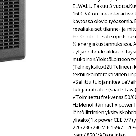
ELWALL. Takuu 3 vuotta.Ku
1600 VA on line-interactive
käytössä olevia työasemia. 
reaaliakaiset tilanne- ja mit
EcoControl - sähköpistorasia
% energiakustannuksissa. A
- ylijännitetekniikka on täy
mukainen.YleistäLaitteen t
(Telineyksiköt)2UTelineen
tekniikkaInteraktiivinen lin
VSallittu tulojännitealueVaih
tulojännitealue (säädettävä)
VToimitettu frekvenssi50/6
HzMenoliitännät1 x power 
lähtöliittimien yksityiskohd
yliaalto)1 x power CEE 7/7 (
220/230/240 V + 15% / - 20%
watt / 850 VADatalinjan