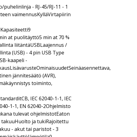
puhelinlinja - RJ-45/RJ-11 - 1
nitteen vaimennusKylläVirtapiirin
Kapasiteetti9
min at puolitäyttö5 min at 70 %
llinta liitäntäUSBLaajennus /
llinta (USB) - 4 pin USB Type
SB-kaapeli -
kausLisävarusteOminaisuudetSeinäasennettava,
inen jännitesäätö (AVR),
mäkäynnistys toiminto,
-
tandarditCB, IEC 62040-1-1, IEC
2040-1-1, EN 62040-2Ohjelmisto
kana tulevat ohjelmistotEaton
akuuHuolto ja tukiRajoitettu
kuu - akut tai paristot - 3
mmäiskäyttölämpötila0