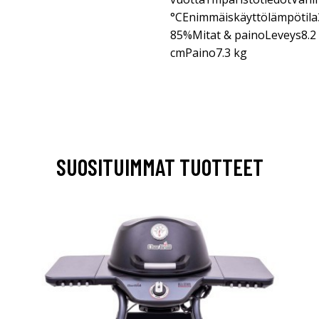
°CEnimmäiskäyttölämpötila
85%Mitat & painoLeveys8.2
cmPaino7.3 kg
SUOSITUIMMAT TUOTTEET