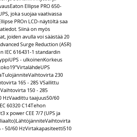
vausEaton Ellipse PRO 650-
 UPS, joka suojaa vaativassa
Ellipse PROn LCD-näytöltä saa
tatiedot. Siinä on myös
t, joiden avulla voi säästää 20
dvanced Surge Reduction (ASR)
sin IEC 616431-1 standardin
yyppiUPS - ulkoinenKorkeus
 koko19"VirtalähdeUPS
jaTulojänniteVaihtovirta 230
tovirta 165 - 285 VSallittu
Vaihtovirta 150 - 285
0 HzVaadittu taajuus50/60
IEC 60320 C14Tehon
at3 x power CEE 7/7 (UPS ja
yliaalto)LähtöjänniteVaihtovirta
 - 50/60 HzVirtakapasiteetti510