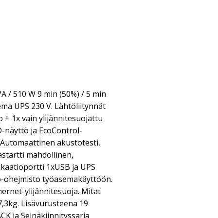
VA / 510 W 9 min (50%) / 5 min
ema UPS 230 V. Lähtöliitynnät
+ 1x vain ylijännitesuojattu
-näyttö ja EcoControl-
 Automaattinen akustotesti,
startti mahdollinen,
kaatioportti 1xUSB ja UPS
-ohejmisto työasemakäyttöön.
ernet-ylijännitesuoja. Mitat
7,3kg. Lisävurusteena 19
CK ja Seinäkiinnityssarja