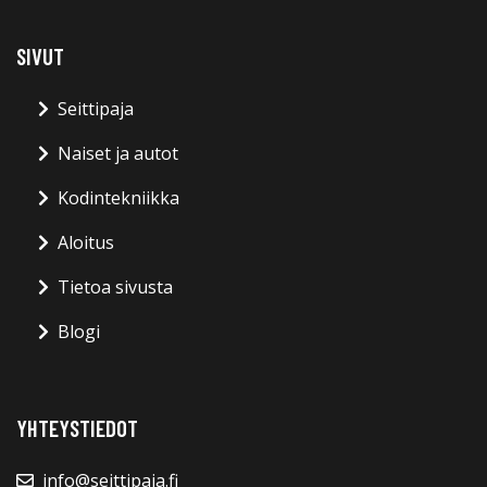
SIVUT
Seittipaja
Naiset ja autot
Kodintekniikka
Aloitus
Tietoa sivusta
Blogi
YHTEYSTIEDOT
info@seittipaja.fi