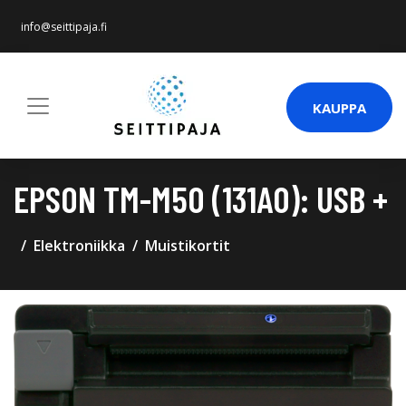
info@seittipaja.fi
KAUPPA
EPSON TM-M50 (131A0): USB +
Elektroniikka
Muistikortit