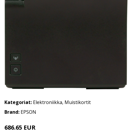
Kategoriat:
Elektroniikka
,
Muistikortit
Brand:
EPSON
686.65 EUR