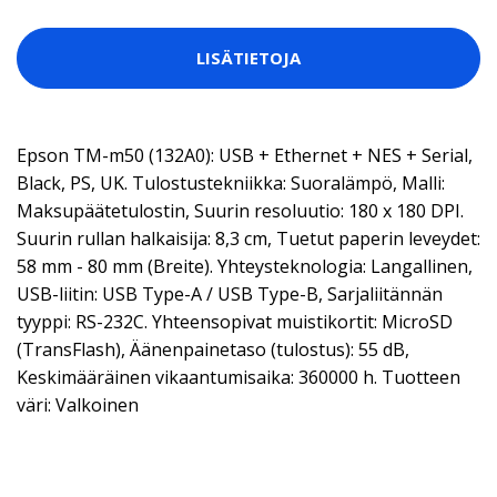
LISÄTIETOJA
Epson TM-m50 (132A0): USB + Ethernet + NES + Serial,
Black, PS, UK. Tulostustekniikka: Suoralämpö, Malli:
Maksupäätetulostin, Suurin resoluutio: 180 x 180 DPI.
Suurin rullan halkaisija: 8,3 cm, Tuetut paperin leveydet:
58 mm - 80 mm (Breite). Yhteysteknologia: Langallinen,
USB-liitin: USB Type-A / USB Type-B, Sarjaliitännän
tyyppi: RS-232C. Yhteensopivat muistikortit: MicroSD
(TransFlash), Äänenpainetaso (tulostus): 55 dB,
Keskimääräinen vikaantumisaika: 360000 h. Tuotteen
väri: Valkoinen