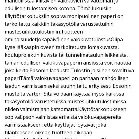
mahdollistaa kiiltävien valokuvien vaivattoman ja
edullisen tulostamisen kotona. Tämä lukuisiin
käyttötarkoituksiin sopiva monipuolinen paperi on
tarkoitettu kaikkiin takasyötöllä varustettuihin
mustesuihkutulostimiin.Tuotteen
ominaisuudetJokapäiväinen valokuvatulostusOlipa
kyse jääkaapin oveen tarkoitetusta lomakuvasta,
kouluprojektin kuvista tai tunnelmataulun leikkeistä,
tämän edullisen valokuvapaperin ansiosta voit nauttia
joka kerta Epsonin laadusta.Tulostin ja siihen soveltuva
paperiTämä valokuvapaperi on parhaan mahdollisen
laadun varmistamiseksi suunniteltu erityisesti Epsonin
musteita varten. Sitä voidaan käyttää myös kaikissa
takasyötöllä varustetuissa mustesuihkutulostimissa
niiden valmistajaan katsomatta.Käyttötarkoitukseen
sopivaEpson valmistaa erilaisia valokuvapapereita
varmistaakseen, että käyttäjät löytävät joka
tilanteeseen oikean tuotteen oikeaan