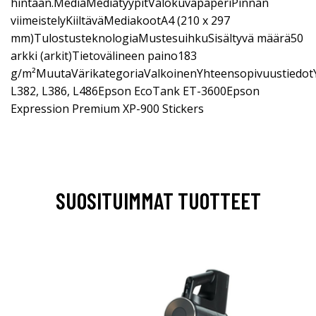
hintaan.MediaMediatyypitValokuvapaperiPinnan
viimeistelyKiiltäväMediakootA4 (210 x 297
mm)TulostusteknologiaMustesuihkuSisältyvä määrä50
arkki (arkit)Tietovälineen paino183
g/m²MuutaVärikategoriaValkoinenYhteensopivuustiedot
L382, L386, L486Epson EcoTank ET-3600Epson
Expression Premium XP-900 Stickers
SUOSITUIMMAT TUOTTEET