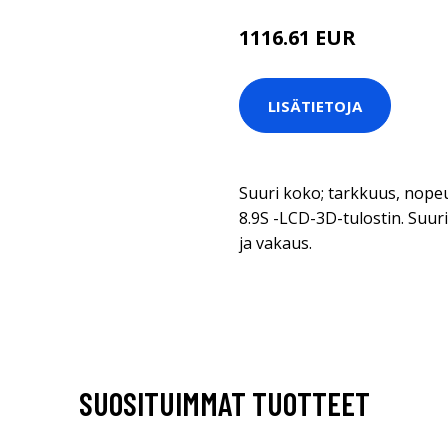
1116.61 EUR
1116.62 EUR
LISÄTIETOJA
Suuri koko; tarkkuus, nope
8.9S -LCD-3D-tulostin. Suur
ja vakaus.
SUOSITUIMMAT TUOTTEET