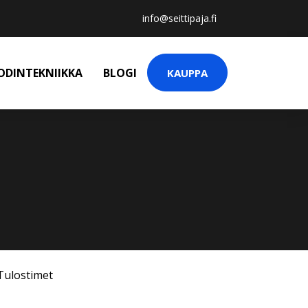
info@seittipaja.fi
ODINTEKNIIKKA
BLOGI
KAUPPA
Tulostimet