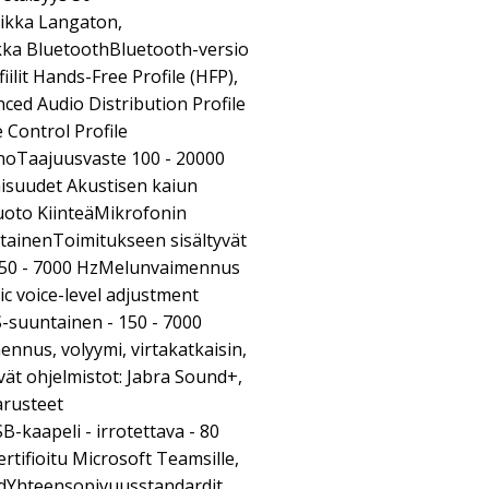
iikka Langaton,
kka BluetoothBluetooth-versio
ilit Hands-Free Profile (HFP),
nced Audio Distribution Profile
 Control Profile
noTaajuusvaste 100 - 20000
uudet Akustisen kaiun
uoto KiinteäMikrofonin
ainenToimitukseen sisältyvät
150 - 7000 HzMelunvaimennus
c voice-level adjustment
-suuntainen - 150 - 7000
nus, volyymi, virtakatkaisin,
ät ohjelmistot: Jabra Sound+,
arusteet
-kaapeli - irrotettava - 80
ertifioitu Microsoft Teamsille,
iedYhteensopivuusstandardit