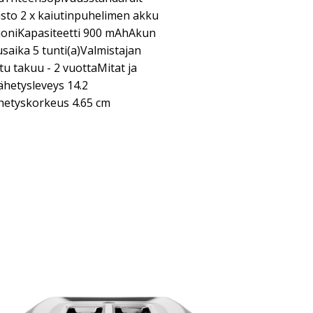
isto 2 x kaiutinpuhelimen akku
mioniKapasiteetti 900 mAhAkun
usaika 5 tunti(a)Valmistajan
tu takuu - 2 vuottaMitat ja
hetysleveys 14.2
hetyskorkeus 4.65 cm