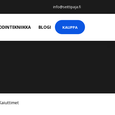
info@seittipaja.fi
ODINTEKNIIKKA
BLOGI
KAUPPA
Kaiuttimet