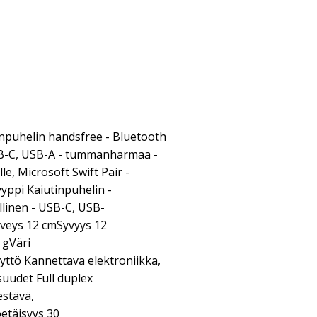
inpuhelin handsfree - Bluetooth
USB-C, USB-A - tummanharmaa -
le, Microsoft Swift Pair -
yyppi Kaiutinpuhelin -
llinen - USB-C, USB-
veys 12 cmSyvyys 12
 gVäri
tö Kannettava elektroniikka,
suudet Full duplex
stävä,
etäisyys 30