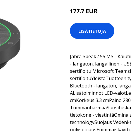
177.7 EUR
LISÄTIETOJA
Jabra Speak2 55 MS - Kaiut
- langaton, langallinen - 
sertifioitu Microsoft Teamsil
sertifioituYleistäTuotteen t
Bluetooth - langaton, langa
ALisätoiminnot LED-valotLe
cmKorkeus 3.3 cmPaino 280
TummanharmaaSuosituskäyt
tietokone - viestintäOminai
technologySuojaus Vedenke
pölysuojausEnimmäiskäyttö