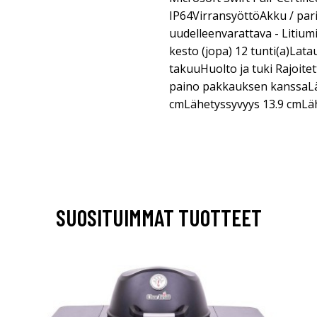
IP64VirransyöttöAkku / par
uudelleenvarattava - Litiu
kesto (jopa) 12 tunti(a)Lata
takuuHuolto ja tuki Rajoitet
paino pakkauksen kanssaLä
cmLähetyssyvyys 13.9 cmLä
SUOSITUIMMAT TUOTTEET