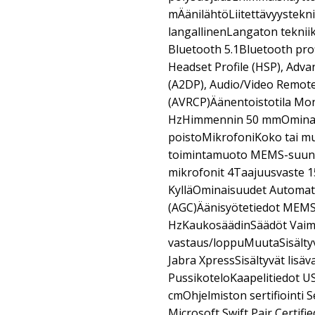
mÄänilähtöLiitettävyystekn
langallinenLangaton teknii
Bluetooth 5.1Bluetooth profi
Headset Profile (HSP), Adva
(A2DP), Audio/Video Remote
(AVRCP)Äänentoistotila Mo
HzHimmennin 50 mmOminais
poistoMikrofoniKoko tai m
toimintamuoto MEMS-suunt
mikrofonit 4Taajuusvaste 
KylläOminaisuudet Automati
(AGC)Äänisyötetiedot MEMS
HzKaukosäädinSäädöt Vaimen
vastaus/loppuMuutaSisältyv
Jabra XpressSisältyvät lisäv
PussikoteloKaapelitiedot USB
cmOhjelmiston sertifiointi S
Microsoft Swift Pair Certif