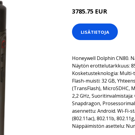
3785.75 EUR
LISÄTIETOJA
Honeywell Dolphin CN80. Näyt
Näytön erottelutarkkuus: 85
Kosketusteknologia: Multi-t
Flash-muisti: 32 GB, Yhteen
(TransFlash), MicroSDHC, M
2,2 GHz, Suoritinvalmistaja
Snapdragon, Prosessorimalli
asennettu: Android. Wi-Fi-st
(802.11ac), 802.11b, 802.11g,
Näppäimistön asettelu: Num