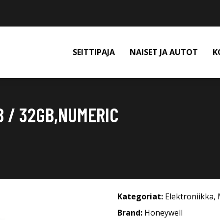
SEITTIPAJA
NAISET JA AUTOT
K
 / 32GB,NUMERIC
Kategoriat:
Elektroniikka
,
Brand:
Honeywell