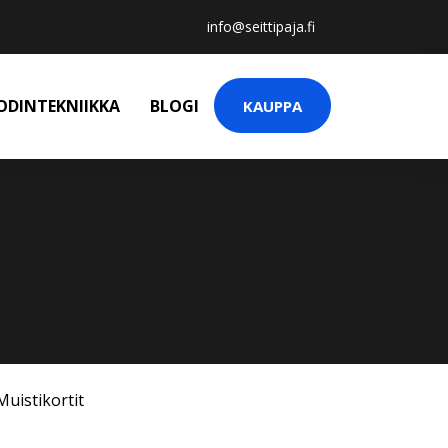
info@seittipaja.fi
ODINTEKNIIKKA
BLOGI
KAUPPA
Muistikortit