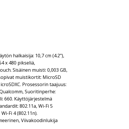
ön halkaisija: 10,7 cm (4.2"),
4 x 480 pikseliä,
ouch. Sisäinen muisti: 0,003 GB,
sopivat muistikortit: MicroSD
icroSDXC. Prosessorin taajuus:
: Qualcomm, Suoritinperhe:
: 660. Käyttöjärjestelmä
andardit: 802.11a, Wi-Fi 5
 Wi-Fi 4 (802.11n).
eerinen, Viivakoodinlukija