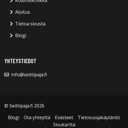
Kodintekniikka
Aloitus
Tietoa sivusta
Blogi
YHTEYSTIEDOT
info@seittipaja.fi
© Seittipaja.fi 2026
Blogi
Ota yhteyttä
Evästeet
Tietosuojakäytäntö
Sivukartta