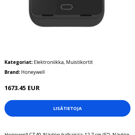
Kategoriat:
Elektroniikka
,
Muistikortit
Brand:
Honeywell
1673.45 EUR
LISÄTIETOJA
Honeywell CT40. Näytön halkaisija: 12,7 cm (5"), Näytön