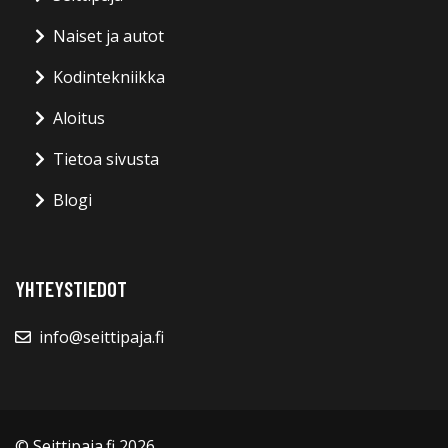
Naiset ja autot
Kodintekniikka
Aloitus
Tietoa sivusta
Blogi
YHTEYSTIEDOT
info@seittipaja.fi
© Seittipaja.fi 2026