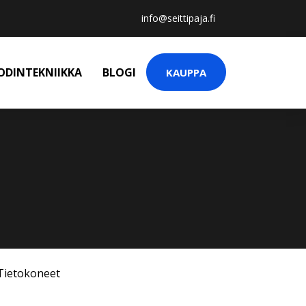
info@seittipaja.fi
ODINTEKNIIKKA
BLOGI
KAUPPA
Tietokoneet