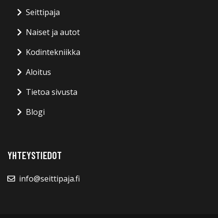
Seittipaja
Naiset ja autot
Kodintekniikka
Aloitus
Tietoa sivusta
Blogi
YHTEYSTIEDOT
info@seittipaja.fi