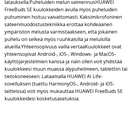
latauksella.Puheluiden melun vaimennusHUAWEI
FreeBuds SE kuulokkeiden avulla myös puheluiden
puhuminen hoituu vaivattomasti. Kaksimikrofoninen
säteenmuodostustekniikka erottaa kohdeäänen
ympäristön melusta varmistaakseen, että jokainen
puhelu on selkeä myös ruuhkaisilla ja meluisilla
alueilla.Yhteensopivuus vailla vertaaKuulokkeet ovat
yhteensopivat Android-, iOS-, Windows- ja MacOS-
käyttöjärjestelmien kanssa ja näin ollen voit yhdistää
kuulokkeesi muun muassa älypuhelimeen, tablettiin tai
tietokoneeseen. Lataamalla HUAWEI AI Life-
sovelluksen (tuettu HarmonyOS-, Android- ja iOS-
laitteissa) voit myös mukauttaa HUAWEI FreeBuds SE
kuulokkeidesi kosketusasetuksia.