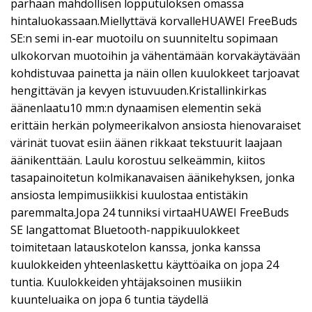
parhaan mahdollisen lopputuloksen omassa
hintaluokassaan.Miellyttävä korvalleHUAWEI FreeBuds
SE:n semi in-ear muotoilu on suunniteltu sopimaan
ulkokorvan muotoihin ja vähentämään korvakäytävään
kohdistuvaa painetta ja näin ollen kuulokkeet tarjoavat
hengittävän ja kevyen istuvuuden.Kristallinkirkas
äänenlaatu10 mm:n dynaamisen elementin sekä
erittäin herkän polymeerikalvon ansiosta hienovaraiset
värinät tuovat esiin äänen rikkaat tekstuurit laajaan
äänikenttään. Laulu korostuu selkeämmin, kiitos
tasapainoitetun kolmikanavaisen äänikehyksen, jonka
ansiosta lempimusiikkisi kuulostaa entistäkin
paremmalta.Jopa 24 tunniksi virtaaHUAWEI FreeBuds
SE langattomat Bluetooth-nappikuulokkeet
toimitetaan latauskotelon kanssa, jonka kanssa
kuulokkeiden yhteenlaskettu käyttöaika on jopa 24
tuntia. Kuulokkeiden yhtäjaksoinen musiikin
kuunteluaika on jopa 6 tuntia täydellä