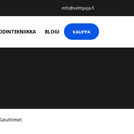
info@seittipaja.fi
ODINTEKNIIKKA
BLOGI
KAUPPA
Kaiuttimet