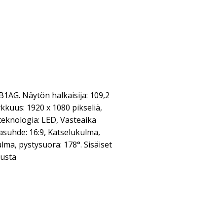
1AG. Näytön halkaisija: 109,2
kkuus: 1920 x 1080 pikseliä,
teknologia: LED, Vasteaika
vasuhde: 16:9, Katselukulma,
lma, pystysuora: 178°. Sisäiset
Musta