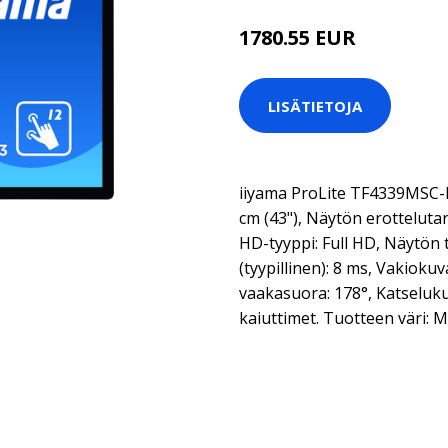
1780.55 EUR
LISÄTIETOJA
iiyama ProLite TF4339MSC-B
cm (43"), Näytön erottelutar
HD-tyyppi: Full HD, Näytön 
(tyypillinen): 8 ms, Vakioku
vaakasuora: 178°, Katseluku
kaiuttimet. Tuotteen väri: 