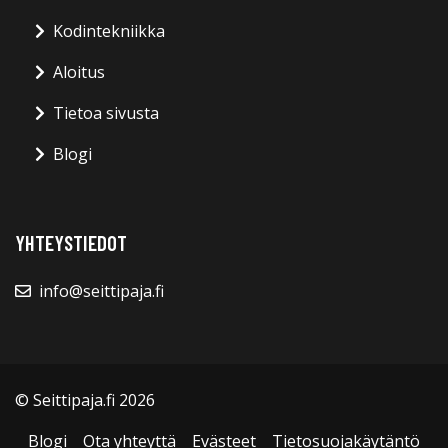
Kodintekniikka
Aloitus
Tietoa sivusta
Blogi
YHTEYSTIEDOT
info@seittipaja.fi
© Seittipaja.fi 2026
Blogi
Ota yhteyttä
Evästeet
Tietosuojakäytäntö