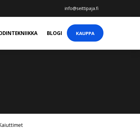
info@seittipaja.fi
ODINTEKNIIKKA
BLOGI
KAUPPA
Kaiuttimet