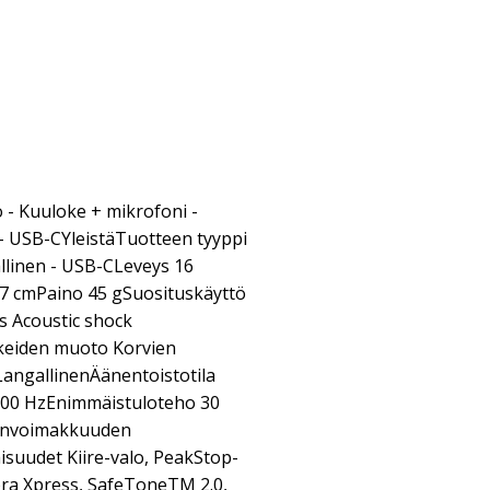
 - Kuuloke + mikrofoni -
n - USB-CYleistäTuotteen tyyppi
llinen - USB-CLeveys 16
7 cmPaino 45 gSuosituskäyttö
s Acoustic shock
keiden muoto Korvien
 LangallinenÄänentoistotila
000 HzEnimmäistuloteho 30
nvoimakkuuden
isuudet Kiire-valo, PeakStop-
abra Xpress, SafeToneTM 2.0,