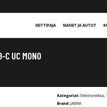
SEITTIPAJA
NAISET JA AUTOT
K
B-C UC MONO
Kategoriat:
Elektroniikka
,
Brand:
JABRA