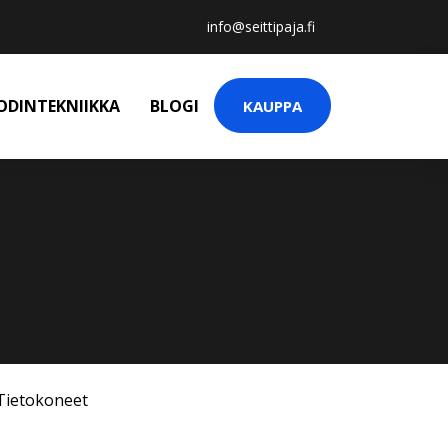
info@seittipaja.fi
ODINTEKNIIKKA
BLOGI
KAUPPA
Tietokoneet