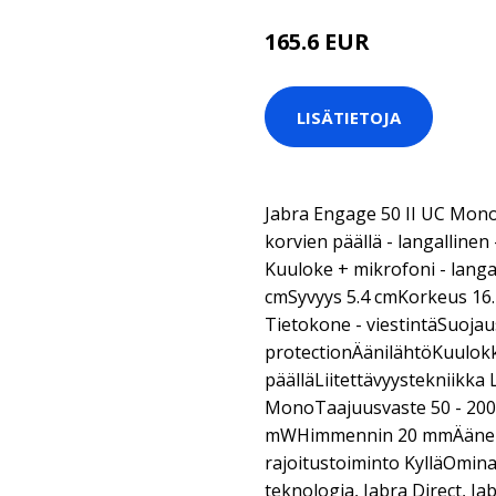
165.6 EUR
LISÄTIETOJA
Jabra Engage 50 II UC Mono
korvien päällä - langalline
Kuuloke + mikrofoni - langa
cmSyvyys 5.4 cmKorkeus 16.
Tietokone - viestintäSuojau
protectionÄänilähtöKuulok
päälläLiitettävyystekniikka
MonoTaajuusvaste 50 - 20
mWHimmennin 20 mmÄäne
rajoitustoiminto KylläOmina
teknologia, Jabra Direct, J