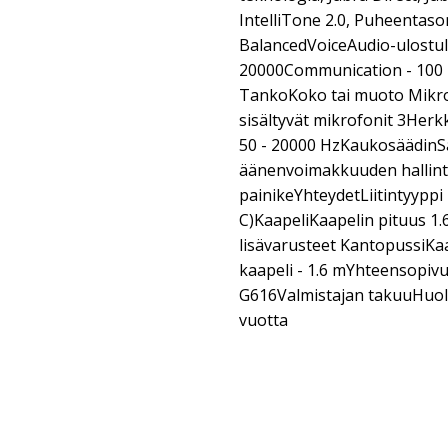
IntelliTone 2.0, Puheentaso
BalancedVoiceAudio-ulostulo
20000Communication - 100 
TankoKoko tai muoto Mikr
sisältyvät mikrofonit 3Her
50 - 20000 HzKaukosäädinS
äänenvoimakkuuden hallinta
painikeYhteydetLiitintyypp
C)KaapeliKaapelin pituus 1
lisävarusteet KantopussiKa
kaapeli - 1.6 mYhteensopiv
G616Valmistajan takuuHuolto
vuotta