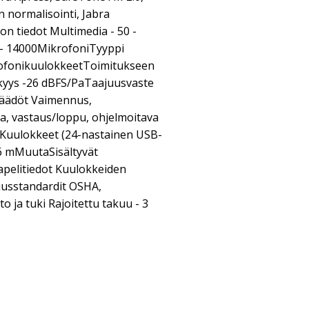
n normalisointi, Jabra
n tiedot Multimedia - 50 -
- 14000MikrofoniTyyppi
ofonikuulokkeetToimitukseen
kkyys -26 dBFS/PaTaajuusvaste
äädöt Vaimennus,
, vastaus/loppu, ohjelmoitava
i Kuulokkeet (24-nastainen USB-
.6 mMuutaSisältyvät
apelitiedot Kuulokkeiden
uusstandardit OSHA,
 ja tuki Rajoitettu takuu - 3