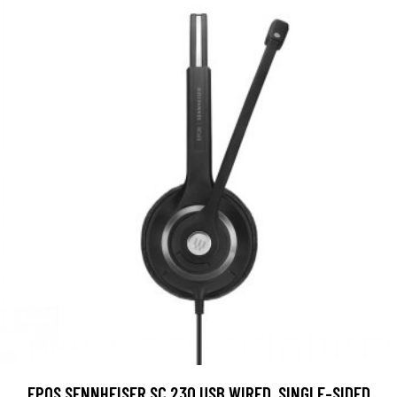
EPOS SENNHEISER SC 230 USB WIRED, SINGLE-SIDED