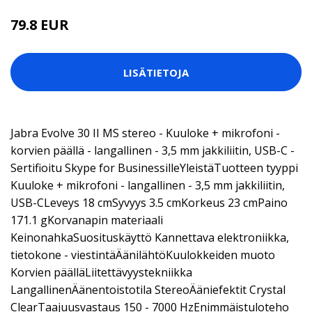
79.8 EUR
LISÄTIETOJA
Jabra Evolve 30 II MS stereo - Kuuloke + mikrofoni -
korvien päällä - langallinen - 3,5 mm jakkiliitin, USB-C -
Sertifioitu Skype for BusinessilleYleistäTuotteen tyyppi
Kuuloke + mikrofoni - langallinen - 3,5 mm jakkiliitin,
USB-CLeveys 18 cmSyvyys 3.5 cmKorkeus 23 cmPaino
171.1 gKorvanapin materiaali
KeinonahkaSuosituskäyttö Kannettava elektroniikka,
tietokone - viestintäÄänilähtöKuulokkeiden muoto
Korvien päälläLiitettävyystekniikka
LangallinenÄänentoistotila StereoÄäniefektit Crystal
ClearTaajuusvastaus 150 - 7000 HzEnimmäistuloteho