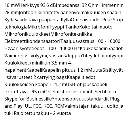
10 mWHerkkyys 93.6 dBImpedanssi 32 OhmHimmennin
28 mmJohtoon kiinnitetty äänenvoimakkuuden säädin
KylläSäädeltävä pääpanta KylläOminaisuudet PeakStop-
teknologiaMikrofoniTyyppi TankoKoko tai muoto
MikrofonikuulokkeetMikrofonitekniikka
ElektreettikondensaattoriTaajuusvastaus 100 - 10000
HzÄänisyötetiedot - 100 - 10000 HzKaukosäädinSäädöt
Vaimennus, volyymi, vastaus/loppuYhteydetLiitintyyppi
Kuulokkeet (miniliitin 3,5 mm 4-
napainen)KaapeliKaapelin pituus 1.2 mMuutaSisältyvät
lisävarusteet 2 carrying bagsKaapelitiedot
Kuulokkeiden kaapeli - 1.2 mUSB-ohjauskaapeli -
irrotettava - 95 cmOhjelmiston sertifiointi Sertifioitu
Skype for BusinessilleYhteensopivuusstandardit Plug
and Play, UL, FCC, KCC, RCMValmistajan takuuHuolto ja
tuki Rajoitettu takuu - 2 vuotta