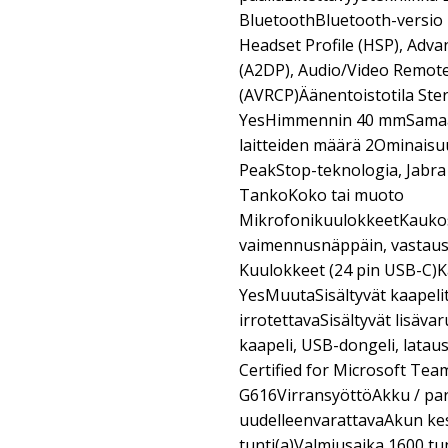
BluetoothBluetooth-versio B
Headset Profile (HSP), Adva
(A2DP), Audio/Video Remote
(AVRCP)Äänentoistotila Ste
YesHimmennin 40 mmSamaan
laitteiden määrä 2Ominaisuu
PeakStop-teknologia, Jabra
TankoKoko tai muoto
MikrofonikuulokkeetKaukos
vaimennusnäppäin, vastaus/
Kuulokkeet (24 pin USB-C)Ka
YesMuutaSisältyvät kaapelit
irrotettavaSisältyvät lisäv
kaapeli, USB-dongeli, lataus
Certified for Microsoft Te
G616VirransyöttöAkku / par
uudelleenvarattavaAkun kes
tunti(a)Valmiusaika 1600 tun