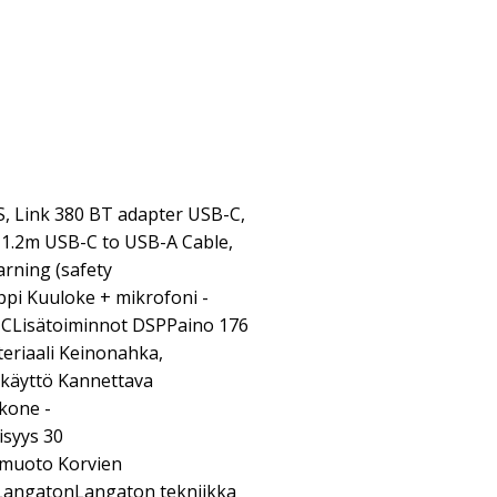
S, Link 380 BT adapter USB-C,
,1.2m USB-C to USB-A Cable,
arning (safety
yppi Kuuloke + mikrofoni -
-CLisätoiminnot DSPPaino 176
eriaali Keinonahka,
käyttö Kannettava
okone -
isyys 30
muoto Korvien
a LangatonLangaton tekniikka