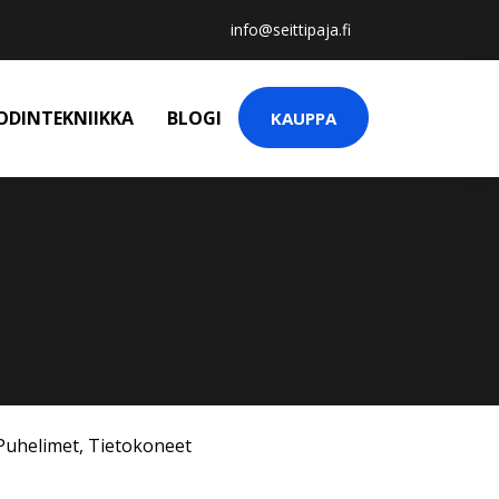
info@seittipaja.fi
ODINTEKNIIKKA
BLOGI
KAUPPA
Puhelimet
,
Tietokoneet