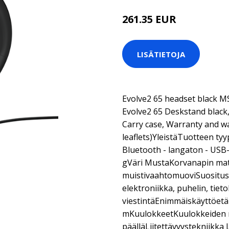
261.35 EUR
LISÄTIETOJA
Evolve2 65 headset black M
Evolve2 65 Deskstand black
Carry case, Warranty and w
leaflets)YleistäTuotteen ty
Bluetooth - langaton - USB
gVäri MustaKorvanapin mat
muistivaahtomuoviSuositus
elektroniikka, puhelin, tiet
viestintäEnimmäiskäyttöetä
mKuulokkeetKuulokkeiden 
päälläLiitettävyystekniikk