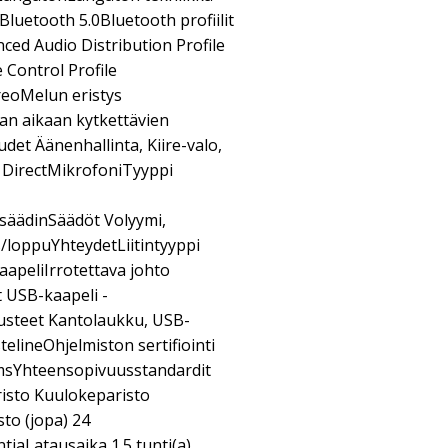
luetooth 5.0Bluetooth profiilit
nced Audio Distribution Profile
 Control Profile
reoMelun eristys
 aikaan kytkettävien
det Äänenhallinta, Kiire-valo,
 DirectMikrofoniTyyppi
äädinSäädöt Volyymi,
loppuYhteydetLiitintyyppi
apeliIrrotettava johto
 USB-kaapeli -
arusteet Kantolaukku, USB-
telineOhjelmiston sertifiointi
amsYhteensopivuusstandardit
isto Kuulokeparisto
to (jopa) 24
tiaLatausaika 1.5 tunti(a)