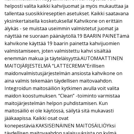
helposti valita kaikki kahvijuomat ja myös mukauttaa ja
tallentaa suosikkireseptien asetukset. Kaikki saatavana
yksinkertaisella kosketuksella! Kahvikone on erittäin
älykäs - se muistaa useimmin valmistetut juomat ja
näyttää ne suoraan päänäytöllä.19 BAARIN PAINETämä
kahvikone käyttää 19 baarin painetta kahvijuomien
valmistamiseen, joten valmistettu kahvi sisältää
enemmän makua ja täyteläisyyttä.AUTOMAATTINEN
MAITOJÄRJESTELMÄ “LATTECREMA"Erillisen
maidonvalmistusjärjestelmän ansiosta kahvikone on
aina valmis tekemään täydellisen maitovaahdon.
Integroidun maitosäiliön kytkimen avulla voit valita
maidon koostumuksen. “Clean” -toiminto varmistaa
maitojärjestelmän helpon puhdistamisen. Kun
maitosäiliö ei ole käytössä, säilytä sitä mukavasti
jääkaapissa. Kaikki osat ovat
konepestäviä.KAKSISEINÄINEN MAITOSÄILIÖYksi
täydellisen maitovaahdon salaisuuksista on kylmä