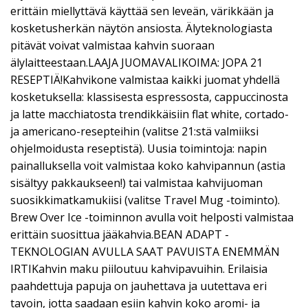
erittäin miellyttävä käyttää sen leveän, värikkään ja
kosketusherkän näytön ansiosta. Älyteknologiasta
pitävät voivat valmistaa kahvin suoraan
älylaitteestaan.LAAJA JUOMAVALIKOIMA: JOPA 21
RESEPTIÄ!Kahvikone valmistaa kaikki juomat yhdellä
kosketuksella: klassisesta espressosta, cappuccinosta
ja latte macchiatosta trendikkäisiin flat white, cortado-
ja americano-resepteihin (valitse 21:stä valmiiksi
ohjelmoidusta reseptistä). Uusia toimintoja: napin
painalluksella voit valmistaa koko kahvipannun (astia
sisältyy pakkaukseen!) tai valmistaa kahvijuoman
suosikkimatkamukiisi (valitse Travel Mug -toiminto).
Brew Over Ice -toiminnon avulla voit helposti valmistaa
erittäin suosittua jääkahvia.BEAN ADAPT -
TEKNOLOGIAN AVULLA SAAT PAVUISTA ENEMMÄN
IRTIKahvin maku piiloutuu kahvipavuihin. Erilaisia
paahdettuja papuja on jauhettava ja uutettava eri
tavoin, jotta saadaan esiin kahvin koko aromi- ja