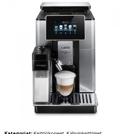
Kategoriat:
Keittiökoneet
,
Kahvinkeittimet