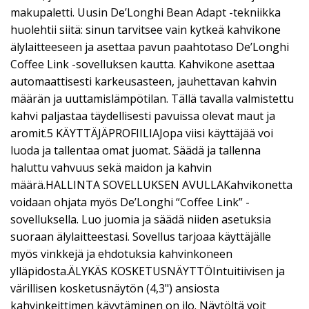
makupaletti. Uusin De’Longhi Bean Adapt -tekniikka
huolehtii siitä: sinun tarvitsee vain kytkeä kahvikone
älylaitteeseen ja asettaa pavun paahtotaso De’Longhi
Coffee Link -sovelluksen kautta. Kahvikone asettaa
automaattisesti karkeusasteen, jauhettavan kahvin
määrän ja uuttamislämpötilan. Tällä tavalla valmistettu
kahvi paljastaa täydellisesti pavuissa olevat maut ja
aromit.5 KÄYTTÄJÄPROFIILIAJopa viisi käyttäjää voi
luoda ja tallentaa omat juomat. Säädä ja tallenna
haluttu vahvuus sekä maidon ja kahvin
määrä.HALLINTA SOVELLUKSEN AVULLAKahvikonetta
voidaan ohjata myös De’Longhi “Coffee Link” -
sovelluksella. Luo juomia ja säädä niiden asetuksia
suoraan älylaitteestasi. Sovellus tarjoaa käyttäjälle
myös vinkkejä ja ehdotuksia kahvinkoneen
ylläpidosta.ÄLYKÄS KOSKETUSNÄYTTÖIntuitiivisen ja
värillisen kosketusnäytön (4,3") ansiosta
kahvinkeittimen käyytäminen on ilo. Näytöltä voit