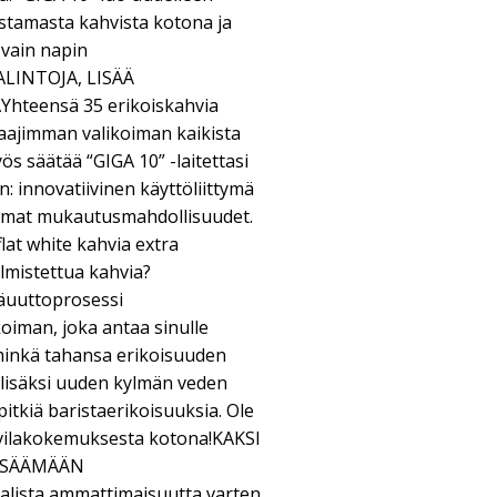
tamasta kahvista kotona ja
 vain napin
ALINTOJA, LISÄÄ
eensä 35 erikoiskahvia
 laajimman valikoiman kaikista
ös säätää “GIGA 10” -laitettasi
 innovatiivinen käyttöliittymä
tomat mukautusmahdollisuudet.
flat white kahvia extra
almistettua kahvia?
äuuttoprosessi
oiman, joka antaa sinulle
minkä tahansa erikoisuuden
 lisäksi uuden kylmän veden
pitkiä baristaerikoisuuksia. Ole
ahvilakokemuksesta kotona!KAKSI
ISÄÄMÄÄN
sta ammattimaisuutta varten