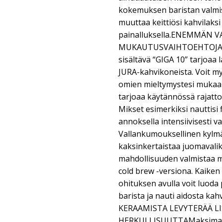
kokemuksen baristan valmis
muuttaa keittiösi kahvilaksi
painalluksella.ENEMMÄN V
MUKAUTUSVAIHTOEHTOJAYht
sisältävä “GIGA 10” tarjoaa
JURA-kahvikoneista. Voit my
omien mieltymystesi mukaan:
tarjoaa käytännössä rajat
Mikset esimerkiksi nauttisi 
annoksella intensiivisesti v
Vallankumouksellinen kylm
kaksinkertaistaa juomavalik
mahdollisuuden valmistaa 
cold brew -versiona. Kaiken
ohituksen avulla voit luoda 
barista ja nauti aidosta k
KERAAMISTA LEVYTERÄÄ L
HERKULLISUUTTAMaksimaali