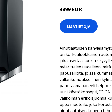
3899 EUR
LISÄTIETOJA
Ainutlaatuisen kahvielämyks
on korkealuokkainen autom
joka asettaa suorituskyvyll
määrittelee uudelleen, mitä 
papusäiliötä, joissa kumma
vallankumouksellinen kylmä
panoraamapaneeli helppokäy
uusi käyttökonsepti, “GIGA
valikoiman erikoisjuomia k
upea muotoilu, joka korost
ainutlaatuisen koneen tehoa