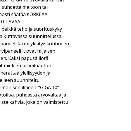
 suhdetta maitoon tai
posti säätää.KORKEAA
 OTTAVAA
elkkä teho ja suorituskyky
vaikuttavassa suunnittelussa.
upaneeli kromiyksityiskohtineen
ipaneeli luovat hiljaisen
n. Kaksi papusäiliötä
at mieleen urheiluauton
erättää ylellisyyden ja
elleen suunniteltu
rmonisen ilmeen. “GIGA 10”
toilua, puhdasta arvovaltaa ja
ista kahvia, joka on valmistettu