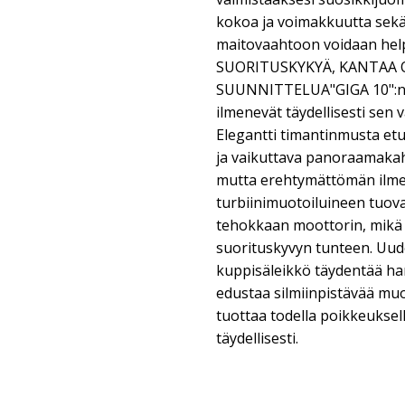
kokoa ja voimakkuutta sekä
maitovaahtoon voidaan hel
SUORITUSKYKYÄ, KANTAA
SUUNNITTELUA"GIGA 10":n p
ilmenevät täydellisesti sen 
Elegantti timantinmusta et
ja vaikuttava panoraamakahv
mutta erehtymättömän ilmee
turbiinimuotoiluineen tuov
tehokkaan moottorin, mikä h
suorituskyvyn tunteen. Uud
kuppisäleikkö täydentää ha
edustaa silmiinpistävää muo
tuottaa todella poikkeuksell
täydellisesti.