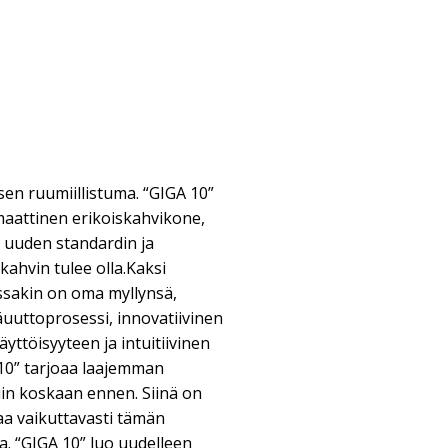
en ruumiillistuma. “GIGA 10”
aattinen erikoiskahvikone,
e uuden standardin ja
kahvin tulee olla.Kaksi
ssakin on oma myllynsä,
uuttoprosessi, innovatiivinen
ttöisyyteen ja intuitiivinen
 10” tarjoaa laajemman
uin koskaan ennen. Siinä on
aa vaikuttavasti tämän
. “GIGA 10” luo uudelleen