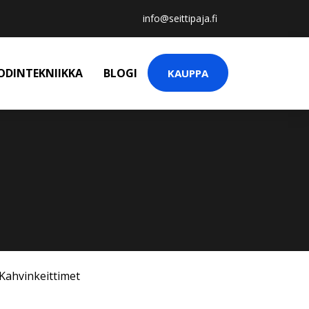
info@seittipaja.fi
ODINTEKNIIKKA
BLOGI
KAUPPA
Kahvinkeittimet