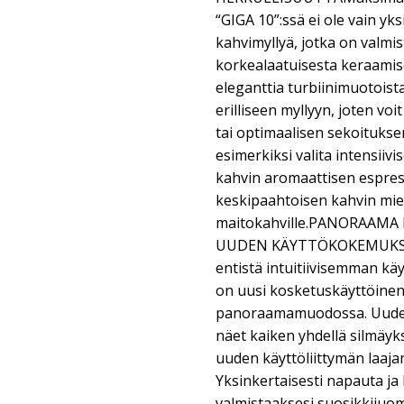
“GIGA 10”:ssä ei ole vain yk
kahvimyllyä, jotka on valmis
korkealaatuisesta keraamise
eleganttia turbiinimuotoist
erilliseen myllyyn, joten voi
tai optimaalisen sekoituksen
esimerkiksi valita intensi
kahvin aromaattisen espres
keskipaahtoisen kahvin mied
maitokahville.PANORAAMA
UUDEN KÄYTTÖKOKEMUKSEN
entistä intuitiivisemman kä
on uusi kosketuskäyttöinen
panoraamamuodossa. Uuden
näet kaiken yhdellä silmäykse
uuden käyttöliittymän laaja
Yksinkertaisesti napauta ja 
valmistaaksesi suosikkijuom