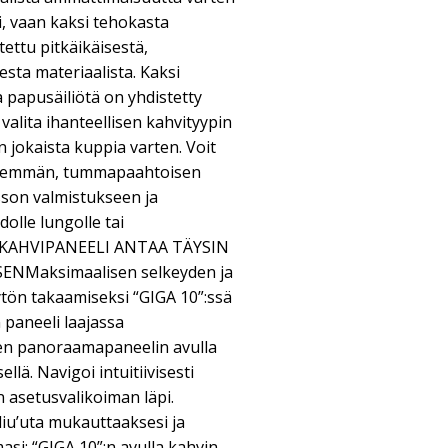
si, vaan kaksi tehokasta
tettu pitkäikäisestä,
sta materiaalista. Kaksi
a papusäiliötä on yhdistetty
t valita ihanteellisen kahvityypin
 jokaista kuppia varten. Voit
ivisemmän, tummapaahtoisen
son valmistukseen ja
olle lungolle tai
 KAHVIPANEELI ANTAA TÄYSIN
Maksimaalisen selkeyden ja
ytön takaamiseksi “GIGA 10”:ssä
 paneeli laajassa
 panoraamapaneelin avulla
llä. Navigoi intuitiivisesti
n asetusvalikoiman läpi.
liu’uta mukauttaaksesi ja
asi: “GIGA 10”:n avulla kahvin