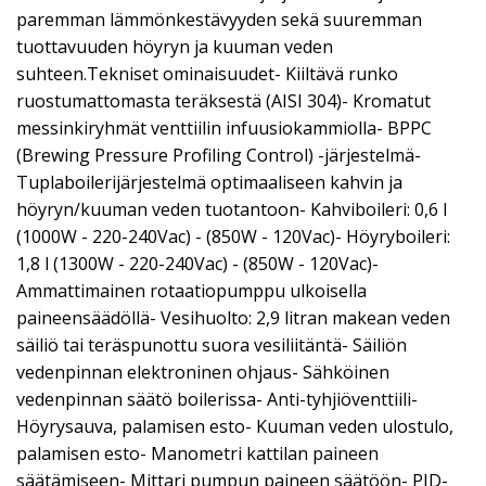
paremman lämmönkestävyyden sekä suuremman
tuottavuuden höyryn ja kuuman veden
suhteen.Tekniset ominaisuudet- Kiiltävä runko
ruostumattomasta teräksestä (AISI 304)- Kromatut
messinkiryhmät venttiilin infuusiokammiolla- BPPC
(Brewing Pressure Profiling Control) -järjestelmä-
Tuplaboilerijärjestelmä optimaaliseen kahvin ja
höyryn/kuuman veden tuotantoon- Kahviboileri: 0,6 l
(1000W - 220-240Vac) - (850W - 120Vac)- Höyryboileri:
1,8 l (1300W - 220-240Vac) - (850W - 120Vac)-
Ammattimainen rotaatiopumppu ulkoisella
paineensäädöllä- Vesihuolto: 2,9 litran makean veden
säiliö tai teräspunottu suora vesiliitäntä- Säiliön
vedenpinnan elektroninen ohjaus- Sähköinen
vedenpinnan säätö boilerissa- Anti-tyhjiöventtiili-
Höyrysauva, palamisen esto- Kuuman veden ulostulo,
palamisen esto- Manometri kattilan paineen
säätämiseen- Mittari pumpun paineen säätöön- PID-