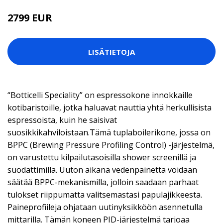
2799 EUR
LISÄTIETOJA
“Botticelli Speciality” on espressokone innokkaille
kotibaristoille, jotka haluavat nauttia yhtä herkullisista
espressoista, kuin he saisivat
suosikkikahviloistaan.Tämä tuplaboilerikone, jossa on
BPPC (Brewing Pressure Profiling Control) -järjestelmä,
on varustettu kilpailutasoisilla shower screenillä ja
suodattimilla. Uuton aikana vedenpainetta voidaan
säätää BPPC-mekanismilla, jolloin saadaan parhaat
tulokset riippumatta valitsemastasi papulajikkeesta.
Paineprofiileja ohjataan uutinyksikköön asennetulla
mittarilla. Tämän koneen PID-järjestelmä tarjoaa