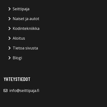
Seittipaja
Naiset ja autot
Kodintekniikka
Aloitus
Tietoa sivusta
Blogi
YHTEYSTIEDOT
info@seittipaja.fi