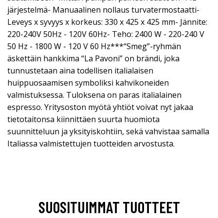
järjestelmä- Manuaalinen nollaus turvatermostaatti-
Leveys x syvyys x korkeus: 330 x 425 x 425 mm- Jännite:
220-240V 50Hz - 120V 60Hz- Teho: 2400 W - 220-240 V
50 Hz - 1800 W - 120 V 60 Hz***“Smeg”-ryhmän
äskettäin hankkima “La Pavoni” on brändi, joka
tunnustetaan aina todellisen italialaisen
huippuosaamisen symboliksi kahvikoneiden
valmistuksessa. Tuloksena on paras italialainen
espresso. Yritysoston myötä yhtiöt voivat nyt jakaa
tietotaitonsa kiinnittäen suurta huomiota
suunnitteluun ja yksityiskohtiin, sekä vahvistaa samalla
Italiassa valmistettujen tuotteiden arvostusta.
SUOSITUIMMAT TUOTTEET