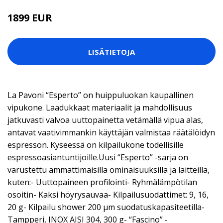
1899 EUR
LISÄTIETOJA
La Pavoni “Esperto” on huippuluokan kaupallinen
vipukone. Laadukkaat materiaalit ja mahdollisuus
jatkuvasti valvoa uuttopainetta vetämällä vipua alas,
antavat vaativimmankin käyttäjän valmistaa räätälöidyn
espresson. Kyseessä on kilpailukone todellisille
espressoasiantuntijoille.Uusi “Esperto” -sarja on
varustettu ammattimaisilla ominaisuuksilla ja laitteilla,
kuten:- Uuttopaineen profilointi- Ryhmälämpötilan
osoitin- Kaksi höyrysauvaa- Kilpailusuodattimet: 9, 16,
20 g- Kilpailu shower 200 µm suodatuskapasiteetilla-
Tampperi, INOX AISI 304, 300 g- “Fascino” -