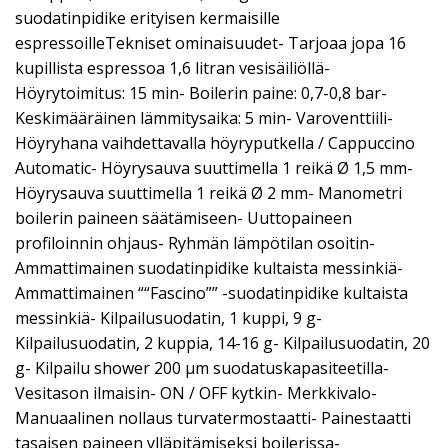
suodatinpidike erityisen kermaisille
espressoilleTekniset ominaisuudet- Tarjoaa jopa 16
kupillista espressoa 1,6 litran vesisäiliöllä-
Höyrytoimitus: 15 min- Boilerin paine: 0,7-0,8 bar-
Keskimääräinen lämmitysaika: 5 min- Varoventtiili-
Höyryhana vaihdettavalla höyryputkella / Cappuccino
Automatic- Höyrysauva suuttimella 1 reikä Ø 1,5 mm-
Höyrysauva suuttimella 1 reikä Ø 2 mm- Manometri
boilerin paineen säätämiseen- Uuttopaineen
profiloinnin ohjaus- Ryhmän lämpötilan osoitin-
Ammattimainen suodatinpidike kultaista messinkiä-
Ammattimainen ““Fascino”” -suodatinpidike kultaista
messinkiä- Kilpailusuodatin, 1 kuppi, 9 g-
Kilpailusuodatin, 2 kuppia, 14-16 g- Kilpailusuodatin, 20
g- Kilpailu shower 200 µm suodatuskapasiteetilla-
Vesitason ilmaisin- ON / OFF kytkin- Merkkivalo-
Manuaalinen nollaus turvatermostaatti- Painestaatti
tasaisen paineen ylläpitämiseksi boilerissa-