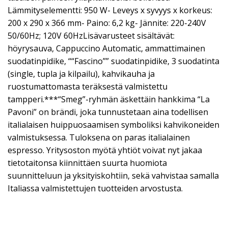
Lämmityselementti: 950 W- Leveys x syvyys x korkeus:
200 x 290 x 366 mm- Paino: 6,2 kg- Jännite: 220-240V
50/60Hz; 120V 60HzLisävarusteet sisältävät:
höyrysauva, Cappuccino Automatic, ammattimainen
suodatinpidike, ““Fascino”” suodatinpidike, 3 suodatinta
(single, tupla ja kilpailu), kahvikauha ja
ruostumattomasta teräksestä valmistettu
tampperi.***“Smeg”-ryhmän äskettäin hankkima “La
Pavoni” on brändi, joka tunnustetaan aina todellisen
italialaisen huippuosaamisen symboliksi kahvikoneiden
valmistuksessa. Tuloksena on paras italialainen
espresso. Yritysoston myötä yhtiöt voivat nyt jakaa
tietotaitonsa kiinnittäen suurta huomiota
suunnitteluun ja yksityiskohtiin, sekä vahvistaa samalla
Italiassa valmistettujen tuotteiden arvostusta.