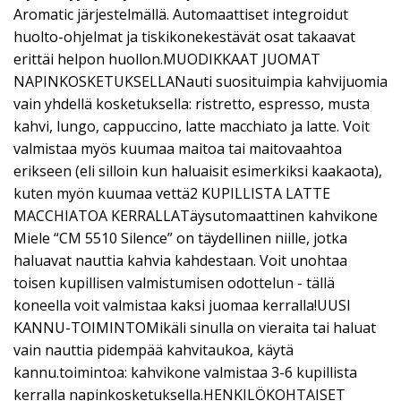
Aromatic järjestelmällä. Automaattiset integroidut
huolto-ohjelmat ja tiskikonekestävät osat takaavat
erittäi helpon huollon.MUODIKKAAT JUOMAT
NAPINKOSKETUKSELLANauti suosituimpia kahvijuomia
vain yhdellä kosketuksella: ristretto, espresso, musta
kahvi, lungo, cappuccino, latte macchiato ja latte. Voit
valmistaa myös kuumaa maitoa tai maitovaahtoa
erikseen (eli silloin kun haluaisit esimerkiksi kaakaota),
kuten myön kuumaa vettä2 KUPILLISTA LATTE
MACCHIATOA KERRALLATäysutomaattinen kahvikone
Miele “CM 5510 Silence” on täydellinen niille, jotka
haluavat nauttia kahvia kahdestaan. Voit unohtaa
toisen kupillisen valmistumisen odottelun - tällä
koneella voit valmistaa kaksi juomaa kerralla!UUSI
KANNU-TOIMINTOMikäli sinulla on vieraita tai haluat
vain nauttia pidempää kahvitaukoa, käytä
kannu.toimintoa: kahvikone valmistaa 3-6 kupillista
kerralla napinkosketuksella.HENKILÖKOHTAISET