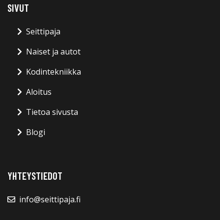
SIVUT
Seittipaja
Naiset ja autot
Kodintekniikka
Aloitus
Tietoa sivusta
Blogi
YHTEYSTIEDOT
info@seittipaja.fi