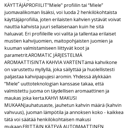
KÄYTTÄJÄPROFIILIT"Miele" profiilin tai “Miele”
juomavalikoman lisäksi, voi luoda 2 henkilökohtaista
käyttäjäprofiilia, joten erilaisten kahvien ystävät voivat
nauttia kahvista juuri sellaisenaan kuin he sitä
haluavat. Eri profiileille voi valita ja tallentaa erilaiset
mustien kahvijuomien, maitopohjaisten juomien ja
kuuman valmistamiseen liittyvät koot ja
parametrit.AROMATIC JÄRJESTELMÄ
AROMAATTISINTA KAHVIA VARTENTämä kahvikone
on varustettu myllyllä, joka säilyttää ja huolellistesti
paljastaa kahvipapujesi aromin. Yhdessä älykkään
“Miele” uuttoteknologian kanssase takaa, että
valmistettu juoma on täydellisen aromaattinen ja
maukas joka kerta.KAHVI MAKUSI
MUKAANJauhatusaste, jauhetun kahvin määrä (kahvin
vahvuus), juoman lämpötila ja annoksen koko - kaikkea
tätä voi säätää henkilökohtaisen makusi
mukaan.ERITTÄIN KÄTEVÄ AUTOMAATTINEN