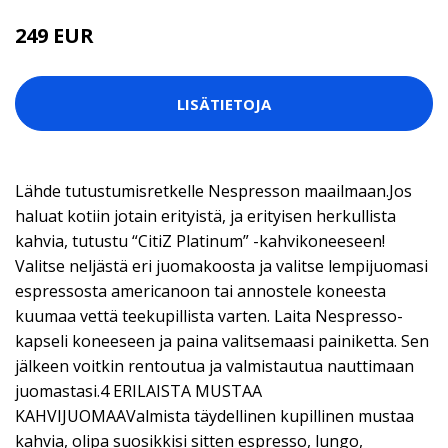
249 EUR
LISÄTIETOJA
Lähde tutustumisretkelle Nespresson maailmaan.Jos
haluat kotiin jotain erityistä, ja erityisen herkullista
kahvia, tutustu “CitiZ Platinum” -kahvikoneeseen!
Valitse neljästä eri juomakoosta ja valitse lempijuomasi
espressosta americanoon tai annostele koneesta
kuumaa vettä teekupillista varten. Laita Nespresso-
kapseli koneeseen ja paina valitsemaasi painiketta. Sen
jälkeen voitkin rentoutua ja valmistautua nauttimaan
juomastasi.4 ERILAISTA MUSTAA
KAHVIJUOMAAValmista täydellinen kupillinen mustaa
kahvia, olipa suosikkisi sitten espresso, lungo,