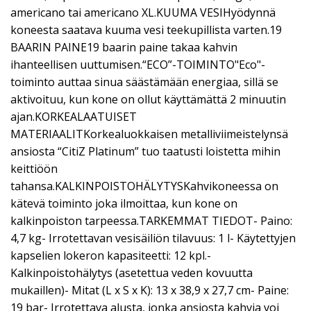
americano tai americano XL.KUUMA VESIHyödynnä
koneesta saatava kuuma vesi teekupillista varten.19
BAARIN PAINE19 baarin paine takaa kahvin
ihanteellisen uuttumisen.“ECO”-TOIMINTO"Eco"-
toiminto auttaa sinua säästämään energiaa, sillä se
aktivoituu, kun kone on ollut käyttämättä 2 minuutin
ajan.KORKEALAATUISET
MATERIAALITKorkealuokkaisen metalliviimeistelynsä
ansiosta “CitiZ Platinum” tuo taatusti loistetta mihin
keittiöön
tahansa.KALKINPOISTOHÄLYTYSKahvikoneessa on
kätevä toiminto joka ilmoittaa, kun kone on
kalkinpoiston tarpeessa.TARKEMMAT TIEDOT- Paino:
4,7 kg- Irrotettavan vesisäiliön tilavuus: 1 l- Käytettyjen
kapselien lokeron kapasiteetti: 12 kpl.-
Kalkinpoistohälytys (asetettua veden kovuutta
mukaillen)- Mitat (L x S x K): 13 x 38,9 x 27,7 cm- Paine:
19 bar- Irrotettava alusta, jonka ansiosta kahvia voi