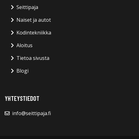
Seittipaja
Naiset ja autot
Kodintekniikka
Aloitus
Tietoa sivusta
Blogi
YHTEYSTIEDOT
info@seittipaja.fi