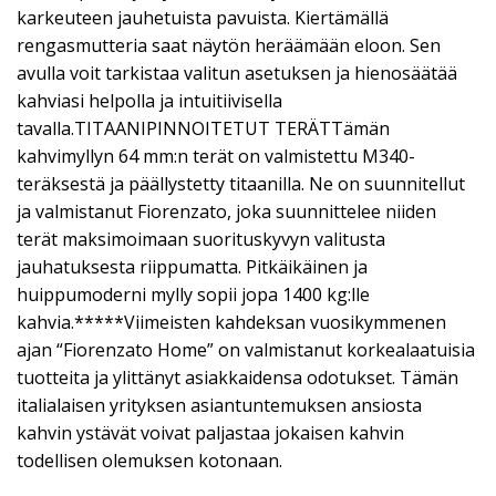
karkeuteen jauhetuista pavuista. Kiertämällä
rengasmutteria saat näytön heräämään eloon. Sen
avulla voit tarkistaa valitun asetuksen ja hienosäätää
kahviasi helpolla ja intuitiivisella
tavalla.TITAANIPINNOITETUT TERÄTTämän
kahvimyllyn 64 mm:n terät on valmistettu M340-
teräksestä ja päällystetty titaanilla. Ne on suunnitellut
ja valmistanut Fiorenzato, joka suunnittelee niiden
terät maksimoimaan suorituskyvyn valitusta
jauhatuksesta riippumatta. Pitkäikäinen ja
huippumoderni mylly sopii jopa 1400 kg:lle
kahvia.*****Viimeisten kahdeksan vuosikymmenen
ajan “Fiorenzato Home” on valmistanut korkealaatuisia
tuotteita ja ylittänyt asiakkaidensa odotukset. Tämän
italialaisen yrityksen asiantuntemuksen ansiosta
kahvin ystävät voivat paljastaa jokaisen kahvin
todellisen olemuksen kotonaan.