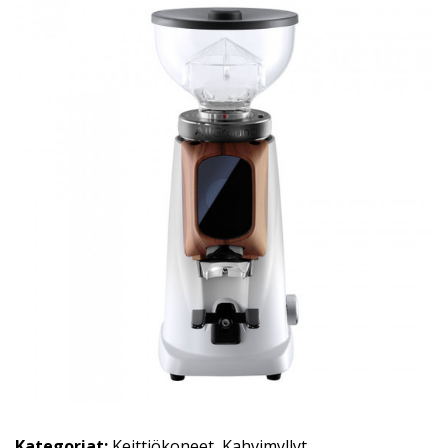
Kategoriat:
Keittiökoneet
,
Kahvimyllyt