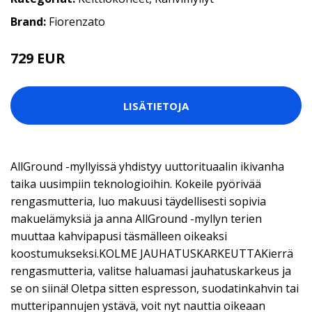
Brand:
Fiorenzato
729 EUR
LISÄTIETOJA
AllGround -myllyissä yhdistyy uuttorituaalin ikivanha
taika uusimpiin teknologioihin. Kokeile pyörivää
rengasmutteria, luo makuusi täydellisesti sopivia
makuelämyksiä ja anna AllGround -myllyn terien
muuttaa kahvipapusi täsmälleen oikeaksi
koostumukseksi.KOLME JAUHATUSKARKEUTTAKierrä
rengasmutteria, valitse haluamasi jauhatuskarkeus ja
se on siinä! Oletpa sitten espresson, suodatinkahvin tai
mutteripannujen ystävä, voit nyt nauttia oikeaan