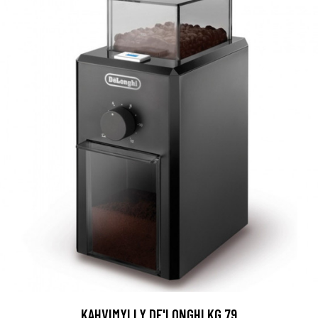
KAHVIMYLLY DE'LONGHI KG 79