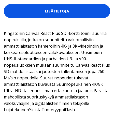
LISÄTIETOJA
Kingstonin Canvas React Plus SD -kortti toimii suurilla
nopeuksilla, jotka on suunniteltu vakiomallisiin
ammattilaistason kameroihin 4K- ja 8K-videointiin ja
korkearesoluutioiseen valokuvaukseen. Uusimpien
UHS-II-standardien ja parhaiden U3- ja V90-
nopeusluokkien mukaan suunniteltu Canvas React Plus
SD mahdollistaa sarjaotosten tallentamisen jopa 260
Mt/s:n nopeudella. Suuret nopeudet tukevat
ammattilaistason kuvausta Suurnopeuksinen 4K/8K
Ultra-HD -tallennus ilman että ruutuja jää pois Parasta
mahdollista suorituskykyä ammattilaistason
valokuvaajille ja digitaalisten filmien tekijöille
LujatekoinenYleistäTuotetyyppiFlash-