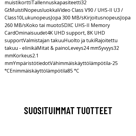
muistikorttiTallennuskapasiteetti32
GtMuistiNopeusluokkaVideo Class V90 / UHS-II U3 /
Class10LukunopeusJopa 300 MB/sKirjoitusnopeusJopa
260 MB/sKoko tai muotoSDXC UHS-II Memory
CardOminaisuudet4K UHD support, 8K UHD
supportValmistajan takuuHuolto ja tukiRajoitettu
takuu - elinikäMitat & painoLeveys24 mmSyvyys32
mmKorkeus2.1
mmYmpäristötiedotVähimmäiskäyttölämpötila-25
°CEnimmäiskäyttölämpötila85 °C
SUOSITUIMMAT TUOTTEET