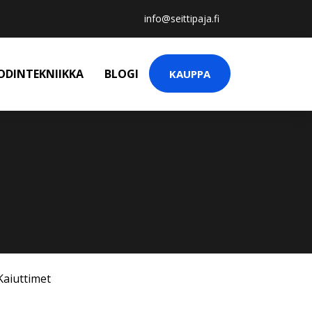
info@seittipaja.fi
ODINTEKNIIKKA
BLOGI
KAUPPA
Kaiuttimet