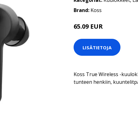
Kategoriat:
Kuulokkeet
,
La
Brand:
Koss
65.09 EUR
65.1 EUR
LISÄTIETOJA
Koss True Wireless -kuulokk
tunteen henkiin, kuuntelitpa