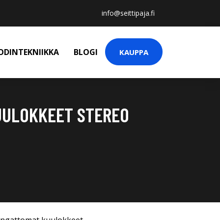
info@seittipaja.fi
ODINTEKNIIKKA
BLOGI
KAUPPA
UULOKKEET STEREO