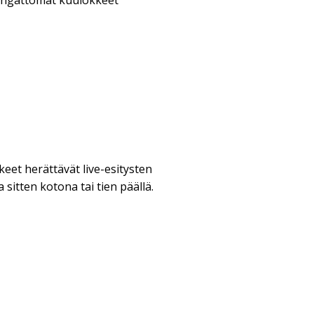
ngattomat kuulokkeet
eet herättävät live-esitysten
 sitten kotona tai tien päällä.