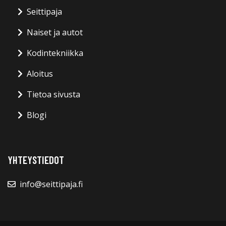
Seittipaja
Naiset ja autot
Kodintekniikka
Aloitus
Tietoa sivusta
Blogi
YHTEYSTIEDOT
info@seittipaja.fi