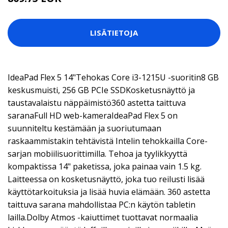
LISÄTIETOJA
IdeaPad Flex 5 14"Tehokas Core i3-1215U -suoritin8 GB
keskusmuisti, 256 GB PCIe SSDKosketusnäyttö ja
taustavalaistu näppäimistö360 astetta taittuva
saranaFull HD web-kameraIdeaPad Flex 5 on
suunniteltu kestämään ja suoriutumaan
raskaammistakin tehtävistä Intelin tehokkailla Core-
sarjan mobiilisuorittimilla. Tehoa ja tyylikkyyttä
kompaktissa 14" paketissa, joka painaa vain 1.5 kg.
Laitteessa on kosketusnäyttö, joka tuo reilusti lisää
käyttötarkoituksia ja lisää huvia elämään. 360 astetta
taittuva sarana mahdollistaa PC:n käytön tabletin
lailla.Dolby Atmos -kaiuttimet tuottavat normaalia