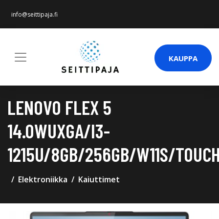
info@seittipaja.fi
KAUPPA
LENOVO FLEX 5
14.0WUXGA/I3-
1215U/8GB/256GB/W11S/TOUC
Elektroniikka
Kaiuttimet