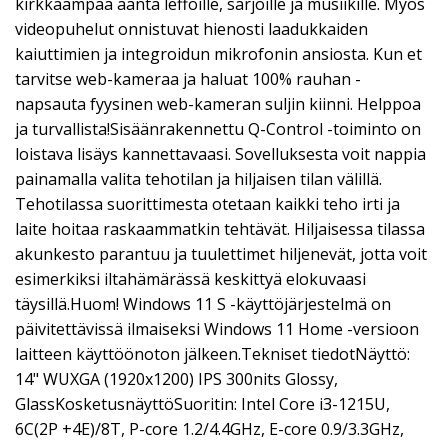
kirkkaampaa ääntä leffoille, sarjoille ja musiikille. Myös
videopuhelut onnistuvat hienosti laadukkaiden
kaiuttimien ja integroidun mikrofonin ansiosta. Kun et
tarvitse web-kameraa ja haluat 100% rauhan -
napsauta fyysinen web-kameran suljin kiinni. Helppoa
ja turvallista!Sisäänrakennettu Q-Control -toiminto on
loistava lisäys kannettavaasi. Sovelluksesta voit nappia
painamalla valita tehotilan ja hiljaisen tilan välillä.
Tehotilassa suorittimesta otetaan kaikki teho irti ja
laite hoitaa raskaammatkin tehtävät. Hiljaisessa tilassa
akunkesto parantuu ja tuulettimet hiljenevät, jotta voit
esimerkiksi iltahämärässä keskittyä elokuvaasi
täysillä.Huom! Windows 11 S -käyttöjärjestelmä on
päivitettävissä ilmaiseksi Windows 11 Home -versioon
laitteen käyttöönoton jälkeen.Tekniset tiedotNäyttö:
14" WUXGA (1920x1200) IPS 300nits Glossy,
GlassKosketusnäyttöSuoritin: Intel Core i3-1215U,
6C(2P +4E)/8T, P-core 1.2/4.4GHz, E-core 0.9/3.3GHz,