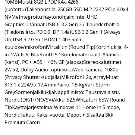
10MBMuisti: 8GB LPDDR4x-4266
(juotettu)Tallennustila: 256GB SSD M.2 2242 PCIe 4.0x4
NVMeIntegroitu näytönohjain: Intel UHD
GraphicsLiitännät:USB-C 3.2 Gen 2 / Thunderbolt 4
(Tiedonsiirto, PD 3.0, DP 1.4a)USB 3.2 Gen 1 (Always
On)USB 3.2 Gen 1HDMI 1.4b3.5mm-
kuuloke/mikrofoniVirtaliitin (Round Tip)Kortinlukija: 4-
in-1Wi-Fi 6, Bluetooth 5.1Kotelomateriaalit: Alumiini
(kansi), PC + ABS + 40% GF (alaosa)Stereokaiuttimet,
2W x2, Dolby Audio -optimoituWeb-kamera: 1080p
(Privacy Shutter-suojalla)Mikrofoni: 2x, ArrayMitat:
313.1 x 224.9 x 17.4 mmPaino: 1.5 kgVäri: Storm
GreySormenjälkilukijaNäppäimistö: Taustavalaistu,
Nordic (DK/FI/NO/SV)Akku: 52.5WhLaturi: 65W Round
TipKäyttöjärjestelmä: Windows 11 Home in S mode,
NordicTakuu: Kaksi vuotta, Depot + Sisältää 3kk
Premium Caren