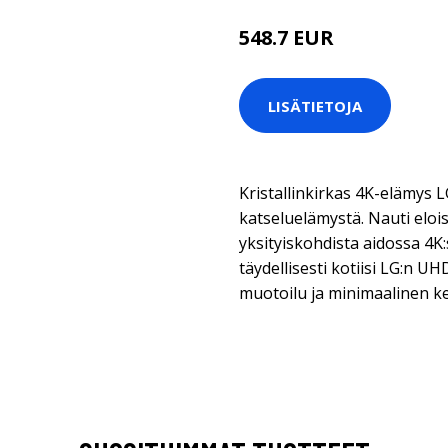
548.7 EUR
LISÄTIETOJA
Kristallinkirkas 4K-elämys 
katseluelämystä. Nauti elois
yksityiskohdista aidossa 4K:s
täydellisesti kotiisi LG:n U
muotoilu ja minimaalinen ke