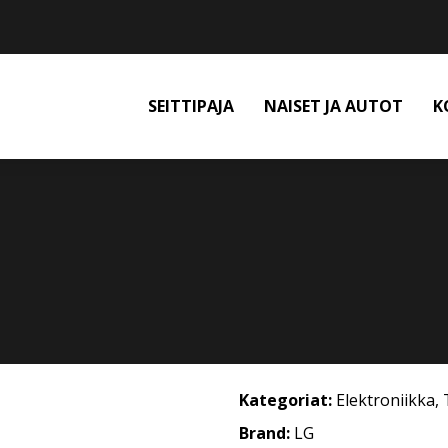
SEITTIPAJA
NAISET JA AUTOT
K
Kategoriat:
Elektroniikka
,
Brand:
LG