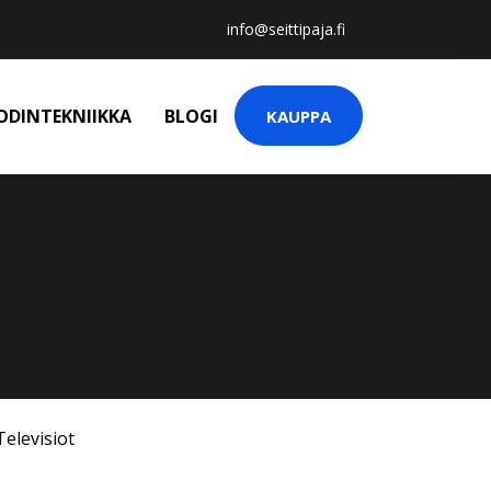
info@seittipaja.fi
ODINTEKNIIKKA
BLOGI
KAUPPA
Televisiot