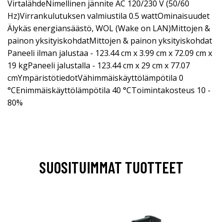
VirtalähdeNimellinen jännite AC 120/230 V (50/60
Hz)Virrankulutuksen valmiustila 0.5 wattOminaisuudet
Älykäs energiansäästö, WOL (Wake on LAN)Mittojen &
painon yksityiskohdatMittojen & painon yksityiskohdat
Paneeli ilman jalustaa - 123.44 cm x 3.99 cm x 72.09 cm x
19 kgPaneeli jalustalla - 123.44 cm x 29 cm x 77.07
cmYmpäristötiedotVähimmäiskäyttölämpötila 0
°CEnimmäiskäyttölämpötila 40 °CToimintakosteus 10 -
80%
SUOSITUIMMAT TUOTTEET