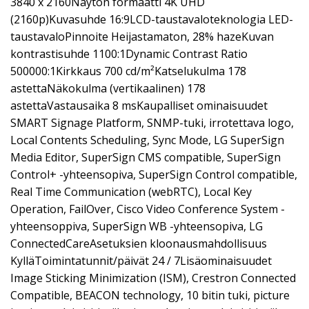
3840 x 2160Näytön formaatti 4K UHD
(2160p)Kuvasuhde 16:9LCD-taustavaloteknologia LED-
taustavaloPinnoite Heijastamaton, 28% hazeKuvan
kontrastisuhde 1100:1Dynamic Contrast Ratio
500000:1Kirkkaus 700 cd/m²Katselukulma 178
astettaNäkokulma (vertikaalinen) 178
astettaVastausaika 8 msKaupalliset ominaisuudet
SMART Signage Platform, SNMP-tuki, irrotettava logo,
Local Contents Scheduling, Sync Mode, LG SuperSign
Media Editor, SuperSign CMS compatible, SuperSign
Control+ -yhteensopiva, SuperSign Control compatible,
Real Time Communication (webRTC), Local Key
Operation, FailOver, Cisco Video Conference System -
yhteensoppiva, SuperSign WB -yhteensopiva, LG
ConnectedCareAsetuksien kloonausmahdollisuus
KylläToimintatunnit/päivät 24 / 7Lisäominaisuudet
Image Sticking Minimization (ISM), Crestron Connected
Compatible, BEACON technology, 10 bitin tuki, picture