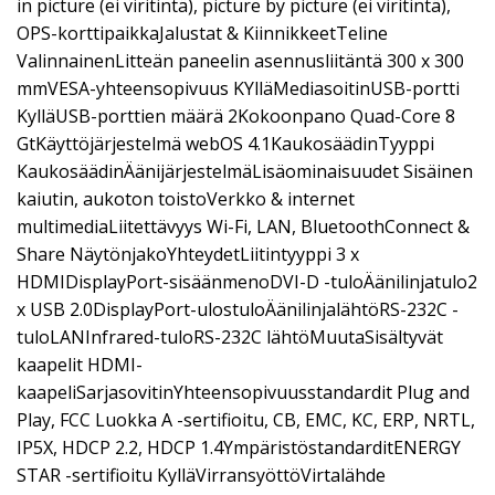
in picture (ei viritintä), picture by picture (ei viritintä),
OPS-korttipaikkaJalustat & KiinnikkeetTeline
ValinnainenLitteän paneelin asennusliitäntä 300 x 300
mmVESA-yhteensopivuus KYlläMediasoitinUSB-portti
KylläUSB-porttien määrä 2Kokoonpano Quad-Core 8
GtKäyttöjärjestelmä webOS 4.1KaukosäädinTyyppi
KaukosäädinÄänijärjestelmäLisäominaisuudet Sisäinen
kaiutin, aukoton toistoVerkko & internet
multimediaLiitettävyys Wi-Fi, LAN, BluetoothConnect &
Share NäytönjakoYhteydetLiitintyyppi 3 x
HDMIDisplayPort-sisäänmenoDVI-D -tuloÄänilinjatulo2
x USB 2.0DisplayPort-ulostuloÄänilinjalähtöRS-232C -
tuloLANInfrared-tuloRS-232C lähtöMuutaSisältyvät
kaapelit HDMI-
kaapeliSarjasovitinYhteensopivuusstandardit Plug and
Play, FCC Luokka A -sertifioitu, CB, EMC, KC, ERP, NRTL,
IP5X, HDCP 2.2, HDCP 1.4YmpäristöstandarditENERGY
STAR -sertifioitu KylläVirransyöttöVirtalähde