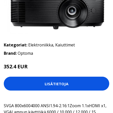
Kategoriat:
Elektroniikka
,
Kaiuttimet
Brand:
Optoma
352.4 EUR
LISÄTIETOJA
SVGA 800x6004000 ANSI1.94-2.16:1Zoom 1.1xHDMI x1,
VGALampun käyttöikä 6000 / 10 000 / 12 000 / 15