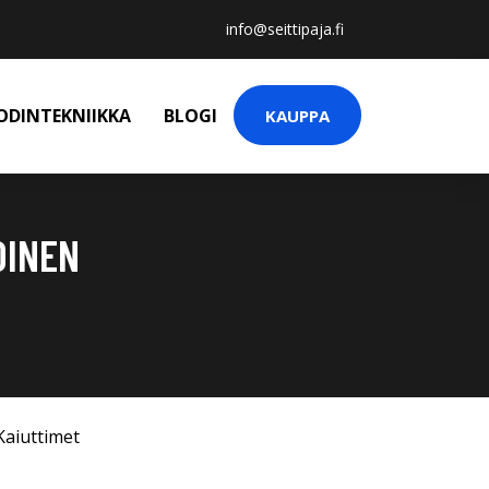
info@seittipaja.fi
ODINTEKNIIKKA
BLOGI
KAUPPA
OINEN
Kaiuttimet