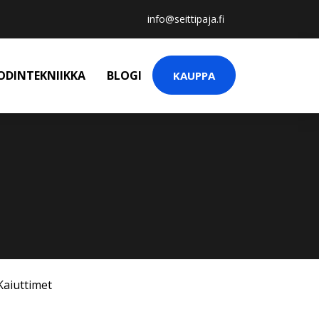
info@seittipaja.fi
ODINTEKNIIKKA
BLOGI
KAUPPA
Kaiuttimet