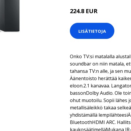
224.8 EUR
LISÄTIETOJA
Onko TV:si matalalla alustal
soundbar on niin matala, e
tahansa TV:n alle, ja sen 
Äänentoisto herättää kaiken
eloon.2.1 kanavaa. Langat
bassonDolby Audio. Ole toi
ohut muotoilu. Sopii lähes 
metallisäleikkö takaa selk
yhdistämällä lempilähteesiÄä
BluetoothHDMI ARC. Hallits
kaukosäätimelläMukana IR-