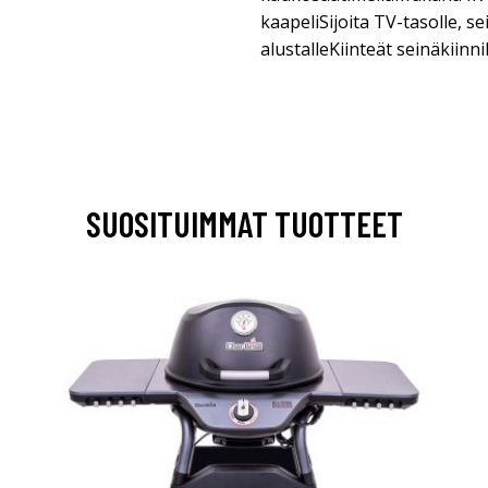
kaapeliSijoita TV-tasolle, se
alustalleKiinteät seinäkiinn
SUOSITUIMMAT TUOTTEET