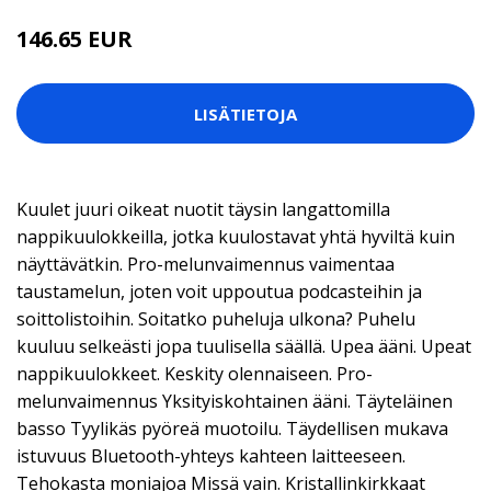
146.65 EUR
LISÄTIETOJA
Kuulet juuri oikeat nuotit täysin langattomilla
nappikuulokkeilla, jotka kuulostavat yhtä hyviltä kuin
näyttävätkin. Pro-melunvaimennus vaimentaa
taustamelun, joten voit uppoutua podcasteihin ja
soittolistoihin. Soitatko puheluja ulkona? Puhelu
kuuluu selkeästi jopa tuulisella säällä. Upea ääni. Upeat
nappikuulokkeet. Keskity olennaiseen. Pro-
melunvaimennus Yksityiskohtainen ääni. Täyteläinen
basso Tyylikäs pyöreä muotoilu. Täydellisen mukava
istuvuus Bluetooth-yhteys kahteen laitteeseen.
Tehokasta moniajoa Missä vain. Kristallinkirkkaat