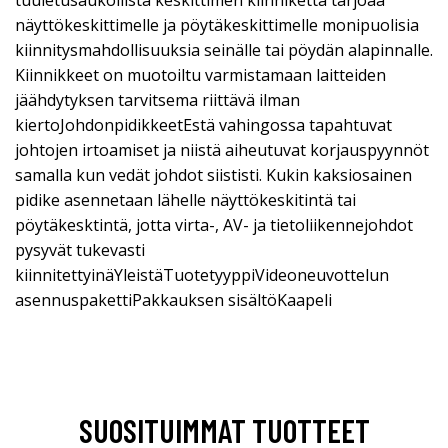
näyttökeskittimelle ja pöytäkeskittimelle monipuolisia
kiinnitysmahdollisuuksia seinälle tai pöydän alapinnalle.
Kiinnikkeet on muotoiltu varmistamaan laitteiden
jäähdytyksen tarvitsema riittävä ilman
kiertoJohdonpidikkeetEstä vahingossa tapahtuvat
johtojen irtoamiset ja niistä aiheutuvat korjauspyynnöt
samalla kun vedät johdot siististi. Kukin kaksiosainen
pidike asennetaan lähelle näyttökeskitintä tai
pöytäkesktintä, jotta virta-, AV- ja tietoliikennejohdot
pysyvät tukevasti
kiinnitettyinäYleistäTuotetyyppiVideoneuvottelun
asennuspakettiPakkauksen sisältöKaapeli
SUOSITUIMMAT TUOTTEET