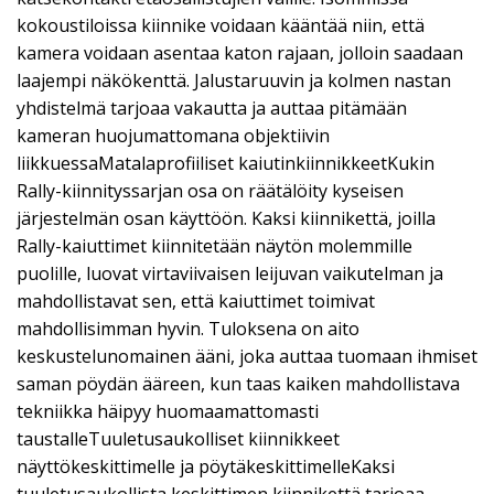
kokoustiloissa kiinnike voidaan kääntää niin, että
kamera voidaan asentaa katon rajaan, jolloin saadaan
laajempi näkökenttä. Jalustaruuvin ja kolmen nastan
yhdistelmä tarjoaa vakautta ja auttaa pitämään
kameran huojumattomana objektiivin
liikkuessaMatalaprofiiliset kaiutinkiinnikkeetKukin
Rally-kiinnityssarjan osa on räätälöity kyseisen
järjestelmän osan käyttöön. Kaksi kiinnikettä, joilla
Rally-kaiuttimet kiinnitetään näytön molemmille
puolille, luovat virtaviivaisen leijuvan vaikutelman ja
mahdollistavat sen, että kaiuttimet toimivat
mahdollisimman hyvin. Tuloksena on aito
keskustelunomainen ääni, joka auttaa tuomaan ihmiset
saman pöydän ääreen, kun taas kaiken mahdollistava
tekniikka häipyy huomaamattomasti
taustalleTuuletusaukolliset kiinnikkeet
näyttökeskittimelle ja pöytäkeskittimelleKaksi
tuuletusaukollista keskittimen kiinnikettä tarjoaa