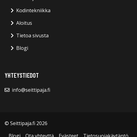
Kodintekniikka
Aloitus
Tietoa sivusta
Blogi
YHTEYSTIEDOT
info@seittipaja.fi
© Seittipaja.fi 2026
Blogi
Ota yhteyttä
Evästeet
Tietosuojakäytäntö