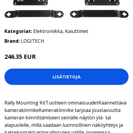
Kategoriat:
Elektroniikka
,
Kaiuttimet
Brand:
LOGITECH
246.35 EUR
LISÄTIETOJA
Rally Mounting KitTuotteen ominaisuudetKäännettävä
kamerakiinnikeKamerakiinnike tarjoaa joustavuutta
kameran kiinnittämiseen seinälle näytön ylä- tai
alapuolelle, millä saadaan luonnollinen näköyhteys ja
katsekontakti etäosallistujien välille. Isommissa