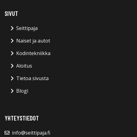
SIVUT
Seittipaja
Naiset ja autot
Kodintekniikka
Aloitus
Tietoa sivusta
Blogi
YHTEYSTIEDOT
info@seittipaja.fi