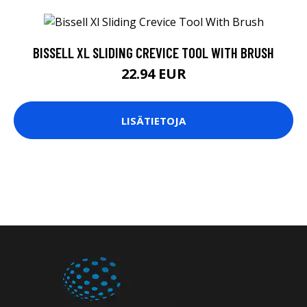
LISÄTIETOJA
Seittipaja pohtii naisen suhdetta tekniikkaan ja
teknologiaan. Tervetuloa tutustumaan!