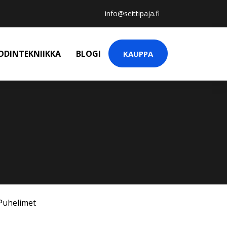
info@seittipaja.fi
ODINTEKNIIKKA
BLOGI
KAUPPA
Puhelimet