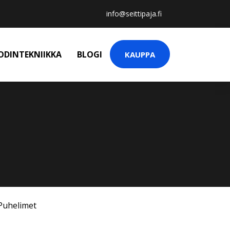
info@seittipaja.fi
ODINTEKNIIKKA
BLOGI
KAUPPA
Puhelimet