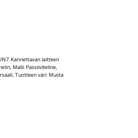
7. Kannettavan laitteen
in, Malli: Passiiviteline,
saali, Tuotteen väri: Musta