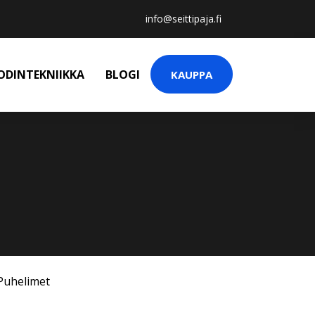
info@seittipaja.fi
ODINTEKNIIKKA
BLOGI
KAUPPA
Puhelimet