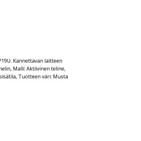
9U. Kannettavan laitteen
in, Malli: Aktiivinen teline,
isätila, Tuotteen väri: Musta