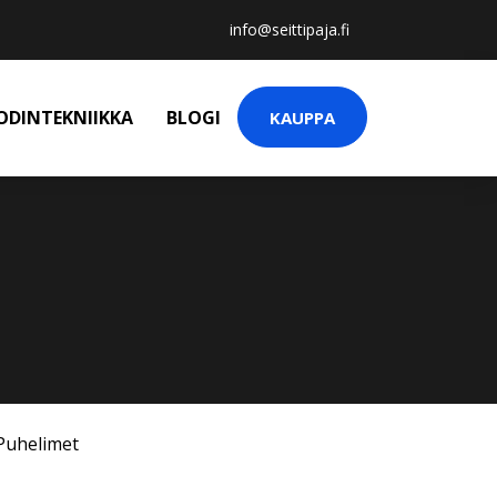
info@seittipaja.fi
ODINTEKNIIKKA
BLOGI
KAUPPA
Puhelimet