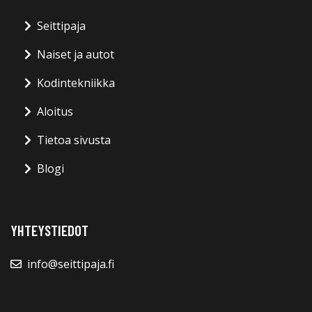
Seittipaja
Naiset ja autot
Kodintekniikka
Aloitus
Tietoa sivusta
Blogi
YHTEYSTIEDOT
info@seittipaja.fi