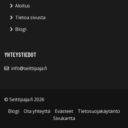
Aloitus
Tietoa sivusta
Blogi
YHTEYSTIEDOT
info@seittipaja.fi
© Seittipaja.fi 2026
Blogi
Ota yhteyttä
Evästeet
Tietosuojakäytäntö
Sivukartta