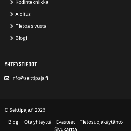
Kodintekniikka
Aloitus
Tietoa sivusta
Blogi
YHTEYSTIEDOT
info@seittipaja.fi
© Seittipaja.fi 2026
Blogi
Ota yhteyttä
Evästeet
Tietosuojakäytäntö
Sivukartta