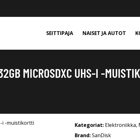
SEITTIPAJA
NAISET JA AUTOT
K
32GB MICROSDXC UHS-I -MUISTI
Kategoriat:
Elektroniikka
,
Brand:
SanDisk