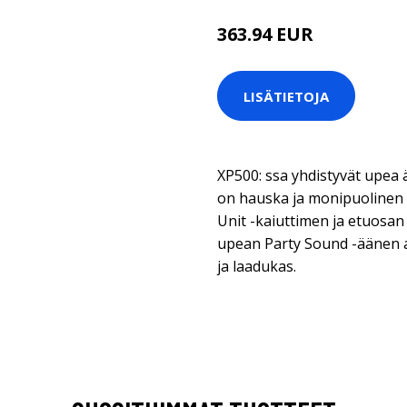
363.94 EUR
LISÄTIETOJA
XP500: ssa yhdistyvät upea ä
on hauska ja monipuolinen 
Unit -kaiuttimen ja etuosan
upean Party Sound -äänen a
ja laadukas.