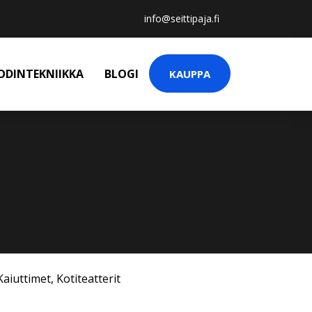
info@seittipaja.fi
ODINTEKNIIKKA
BLOGI
KAUPPA
Kaiuttimet
,
Kotiteatterit