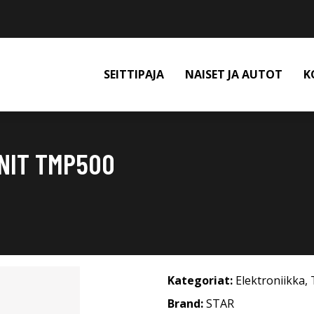
SEITTIPAJA
NAISET JA AUTOT
K
NIT TMP500
Kategoriat:
Elektroniikka
,
Brand:
STAR