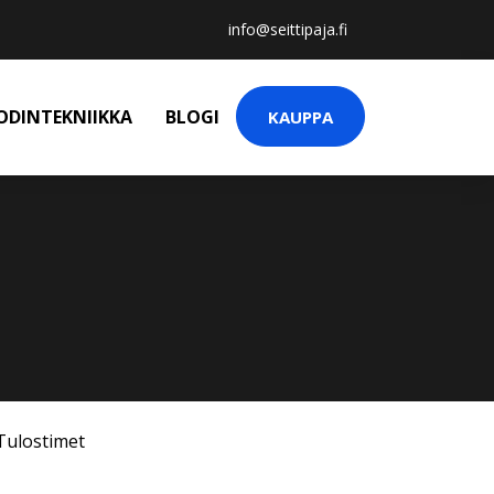
info@seittipaja.fi
ODINTEKNIIKKA
BLOGI
KAUPPA
Tulostimet