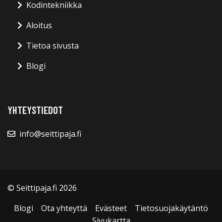
Kodintekniikka
Aloitus
Tietoa sivusta
Blogi
YHTEYSTIEDOT
info@seittipaja.fi
© Seittipaja.fi 2026
Blogi
Ota yhteyttä
Evästeet
Tietosuojakäytäntö
Sivukartta